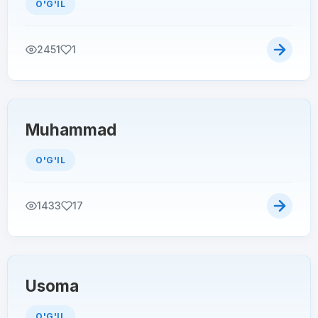
O'G'IL
2451
1
Muhammad
O'G'IL
1433
17
Usoma
O'G'IL