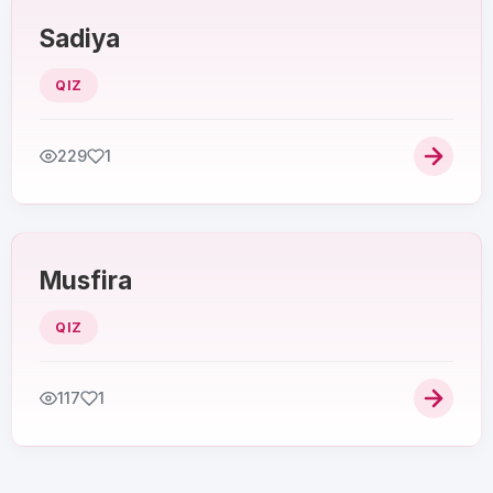
Sadiya
QIZ
229
1
Musfira
QIZ
117
1