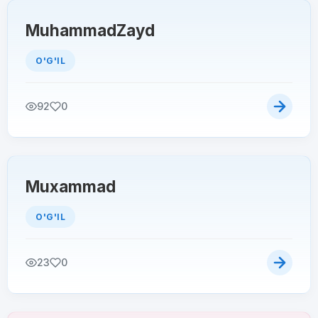
MuhammadZayd
O'G'IL
92
0
Muxammad
O'G'IL
23
0