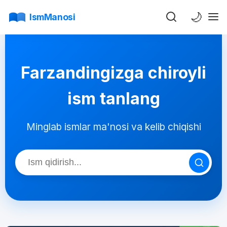
🌙
IsmManosi
Farzandingizga chiroyli
ism tanlang
Minglab ismlar ma'nosi va kelib chiqishi