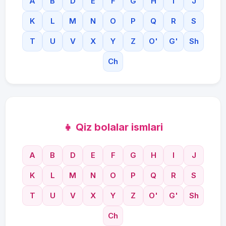
A
B
D
E
F
G
H
I
J
K
L
M
N
O
P
Q
R
S
T
U
V
X
Y
Z
O'
G'
Sh
Ch
👧 Qiz bolalar ismlari
A
B
D
E
F
G
H
I
J
K
L
M
N
O
P
Q
R
S
T
U
V
X
Y
Z
O'
G'
Sh
Ch