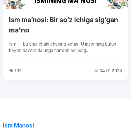
Ism ma’nosi: Bir so‘z ichiga sig‘gan
ma'no
Ism — bu shunchaki chaqiriq emas. U insonning butun
hayoti davomida unga hamroh bo‘ladig...
👁 192
📅 04.01.2025
Ism Manosi