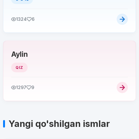
1324
6
Aylin
QIZ
1297
9
Yangi qo'shilgan ismlar