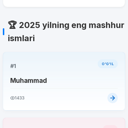
🏆 2025 yilning eng mashhur
ismlari
O'G'IL
#1
Muhammad
1433