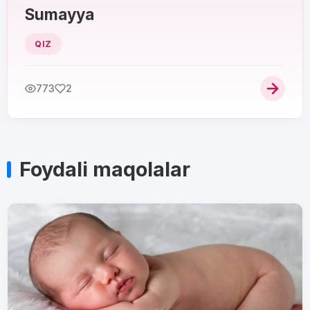
Sumayya
QIZ
773
2
Foydali maqolalar