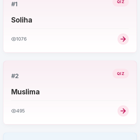
QIZ
#1
Soliha
1076
QIZ
#2
Muslima
495