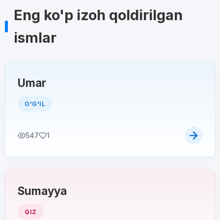
Eng ko'p izoh qoldirilgan
ismlar
Umar
O'G'IL
547
1
Sumayya
QIZ