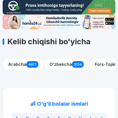
Kelib chiqishi bo'yicha
Arabcha
O‘zbekcha
Fors-Tojik
4971
3124
👶 O'g'il bolalar ismlari