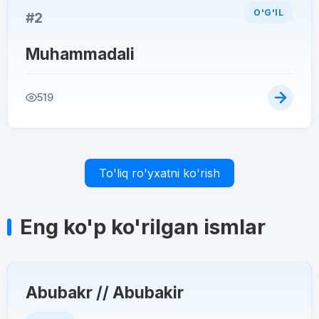
O'G'IL
#2
Muhammadali
519
To'liq ro'yxatni ko'rish
Eng ko'p ko'rilgan ismlar
Abubakr // Abubakir