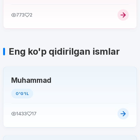
773
2
Eng ko'p qidirilgan ismlar
Muhammad
O'G'IL
1433
17