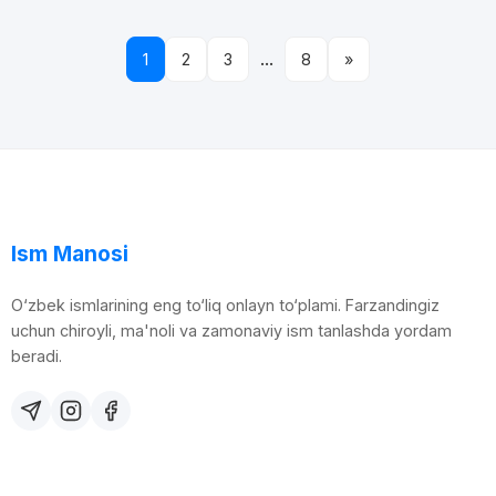
...
1
2
3
8
»
Ism Manosi
O‘zbek ismlarining eng to‘liq onlayn to‘plami. Farzandingiz
uchun chiroyli, ma'noli va zamonaviy ism tanlashda yordam
beradi.