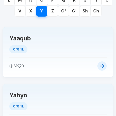
L
M
N
O
P
Q
R
S
T
U
V
X
Y
Z
O'
G'
Sh
Ch
Yaaqub
O'G'IL
61
0
Yahyo
O'G'IL