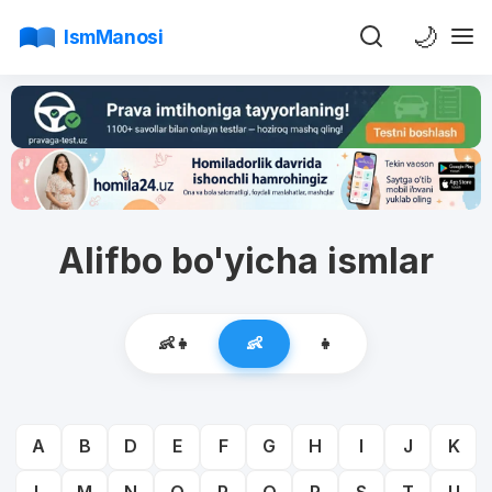
🌙
IsmManosi
Alifbo bo'yicha ismlar
👶👧
👶
👧
A
B
D
E
F
G
H
I
J
K