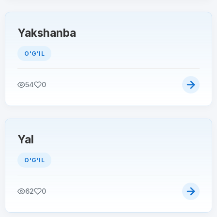
Yakshanba
O'G'IL
54
0
Yal
O'G'IL
62
0