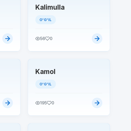
Kalimulla
O'G'IL
56
0
Kamol
O'G'IL
195
0