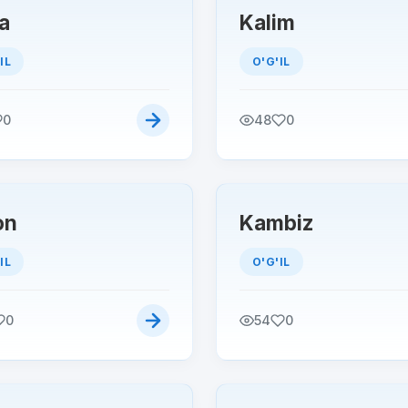
a
Kalim
IL
O'G'IL
0
48
0
on
Kambiz
IL
O'G'IL
0
54
0