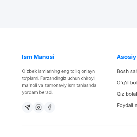
Ism Manosi
Asosiy
Bosh sah
O‘zbek ismlarining eng to‘liq onlayn
to‘plami. Farzandingiz uchun chiroyli,
O'g'il bo
ma'noli va zamonaviy ism tanlashda
yordam beradi.
Qiz bolal
Foydali 