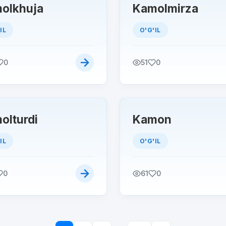
olkhuja
Kamolmirza
IL
O'G'IL
0
51
0
olturdi
Kamon
IL
O'G'IL
0
61
0