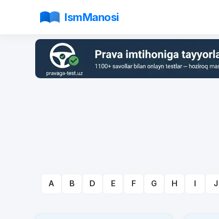
IsmManosi
A
B
D
E
F
G
H
I
J