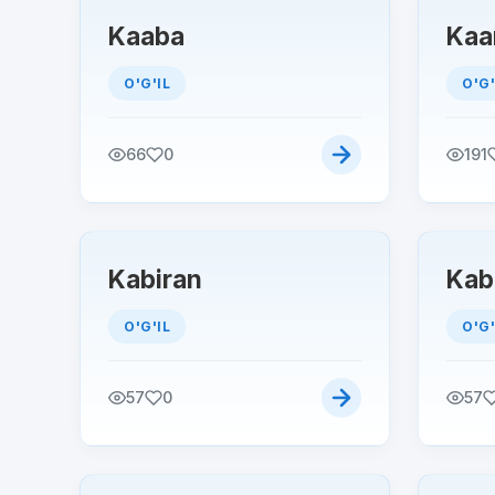
Kaaba
Kaa
O'G'IL
O'G'
66
0
191
Kabiran
Kabi
O'G'IL
O'G'
57
0
57