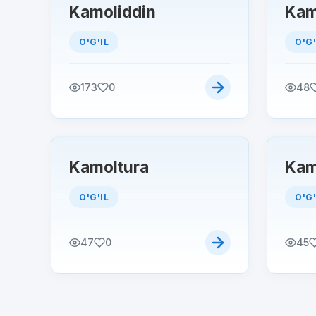
Kamoliddin
Kam
O'G'IL
O'G'
173
0
48
Kamoltura
Kam
O'G'IL
O'G'
47
0
45