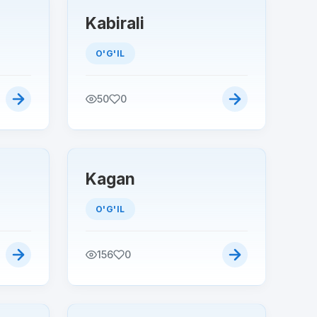
Kabirali
O'G'IL
50
0
Kagan
O'G'IL
156
0