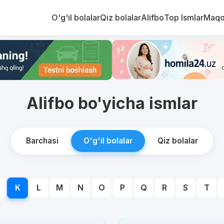
O'g'il bolalar
Qiz bolalar
Alifbo
Top Ismlar
Maqo
Alifbo bo'yicha ismlar
Barchasi
O'g'il bolalar
Qiz bolalar
K
L
M
N
O
P
Q
R
S
T