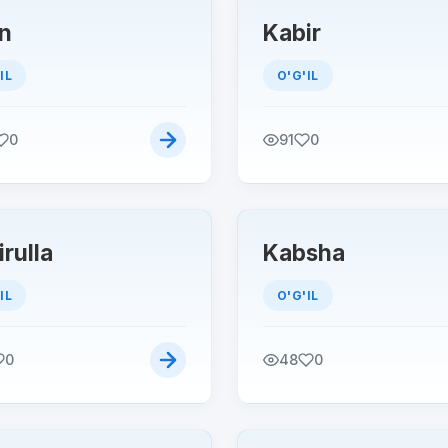
n
Kabir
IL
O'G'IL
0
91
0
rulla
Kabsha
IL
O'G'IL
0
48
0