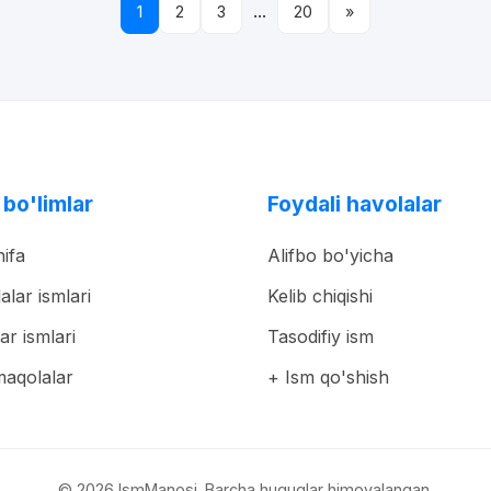
...
1
2
3
20
»
 bo'limlar
Foydali havolalar
ifa
Alifbo bo'yicha
lalar ismlari
Kelib chiqishi
ar ismlari
Tasodifiy ism
maqolalar
+ Ism qo'shish
© 2026 IsmManosi. Barcha huquqlar himoyalangan.