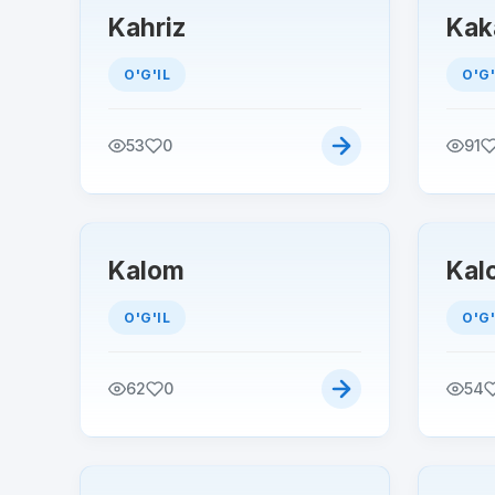
Kahriz
Kak
O'G'IL
O'G'
53
0
91
Kalom
Kal
O'G'IL
O'G'
62
0
54