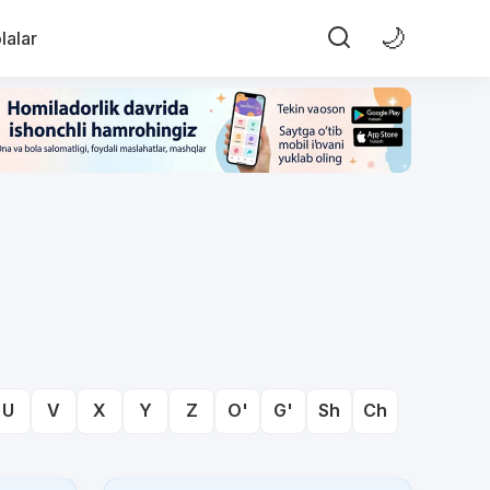
🌙
lalar
U
V
X
Y
Z
O'
G'
Sh
Ch