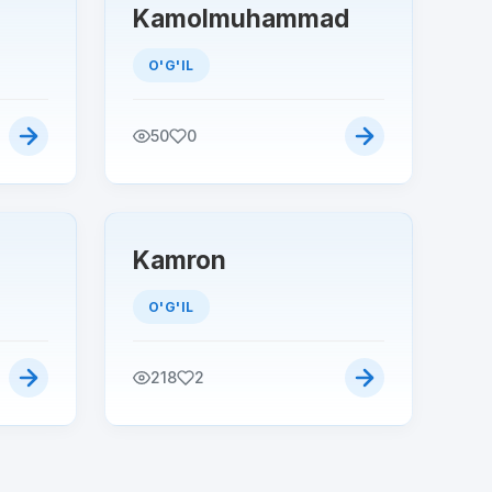
Kamolmuhammad
O'G'IL
50
0
Kamron
O'G'IL
218
2