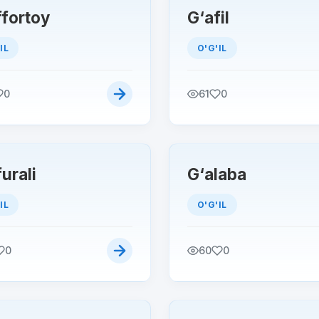
ffоrtoy
G‘afil
IL
O'G'IL
0
61
0
urali
G‘alaba
IL
O'G'IL
0
60
0