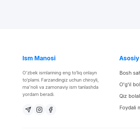
Ism Manosi
Asosiy
Bosh sah
O‘zbek ismlarining eng to‘liq onlayn
to‘plami. Farzandingiz uchun chiroyli,
O'g'il bo
ma'noli va zamonaviy ism tanlashda
yordam beradi.
Qiz bolal
Foydali 