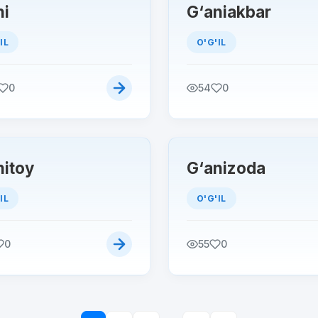
ni
G‘aniakbar
IL
O'G'IL
0
54
0
nitoy
G‘anizoda
IL
O'G'IL
0
55
0