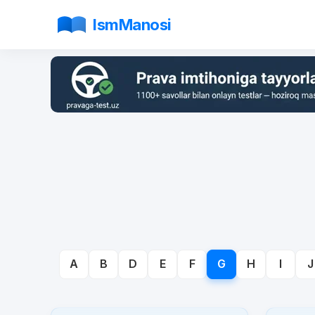
IsmManosi
A
B
D
E
F
G
H
I
J