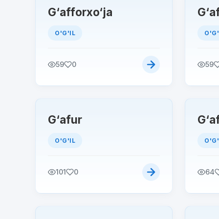
G‘afforxo‘ja
G‘a
O'G'IL
O'G'
59
0
59
G‘afur
G‘af
O'G'IL
O'G'
101
0
64