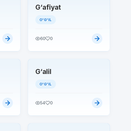
G‘afiyat
O'G'IL
60
0
G‘alil
O'G'IL
54
0