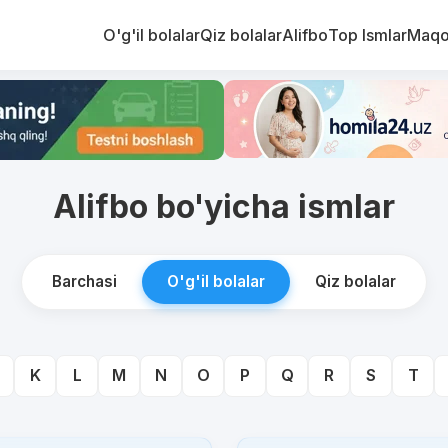
O'g'il bolalar
Qiz bolalar
Alifbo
Top Ismlar
Maqo
Alifbo bo'yicha ismlar
Barchasi
O'g'il bolalar
Qiz bolalar
K
L
M
N
O
P
Q
R
S
T