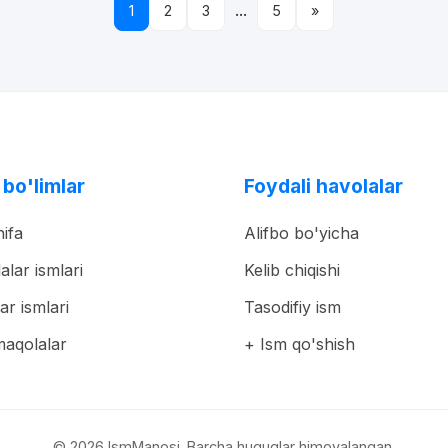
...
1
2
3
5
»
 bo'limlar
Foydali havolalar
ifa
Alifbo bo'yicha
lalar ismlari
Kelib chiqishi
ar ismlari
Tasodifiy ism
maqolalar
+ Ism qo'shish
© 2026 IsmManosi. Barcha huquqlar himoyalangan.