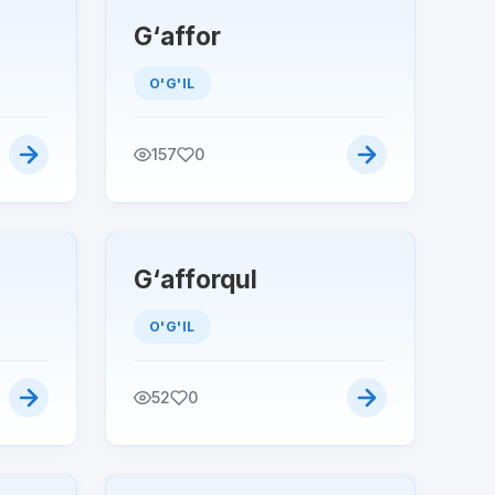
G‘affor
O'G'IL
157
0
G‘afforqul
O'G'IL
52
0