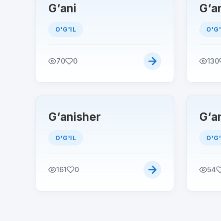
G‘ani
G‘a
O'G'IL
O'G'
70
0
130
G‘anisher
G‘a
O'G'IL
O'G'
161
0
54