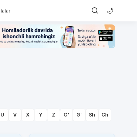
🌙
lalar
U
V
X
Y
Z
O'
G'
Sh
Ch