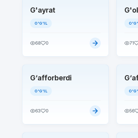
G'ayrat
G'ol
O'G'IL
O'G'
68
0
71
G‘afforberdi
G‘a
O'G'IL
O'G'
63
0
56