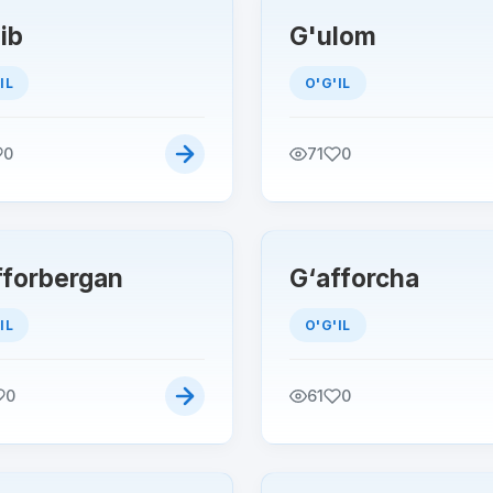
ib
G'ulom
IL
O'G'IL
0
71
0
fforbergan
G‘afforcha
IL
O'G'IL
0
61
0