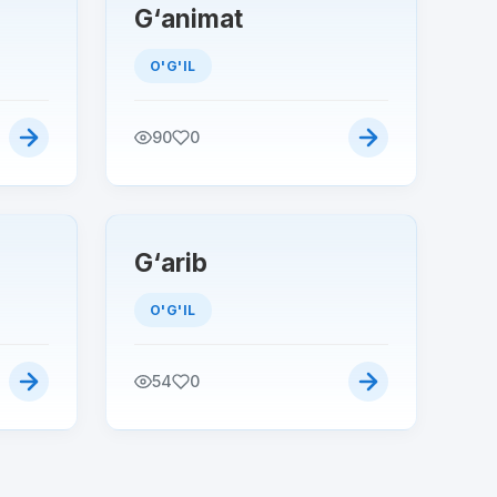
G‘animat
O'G'IL
90
0
G‘arib
O'G'IL
54
0