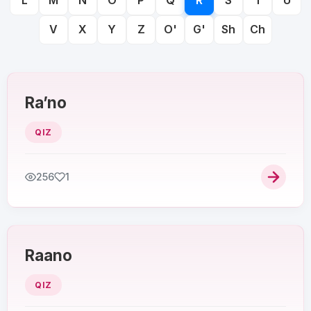
L
M
N
O
P
Q
R
S
T
U
V
X
Y
Z
O'
G'
Sh
Ch
Ra’no
QIZ
256
1
Raano
QIZ