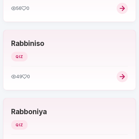
56
0
Rabbiniso
QIZ
49
0
Rabboniya
QIZ