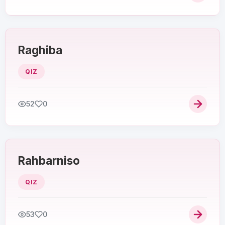
Raghiba
QIZ
52
0
Rahbarniso
QIZ
53
0