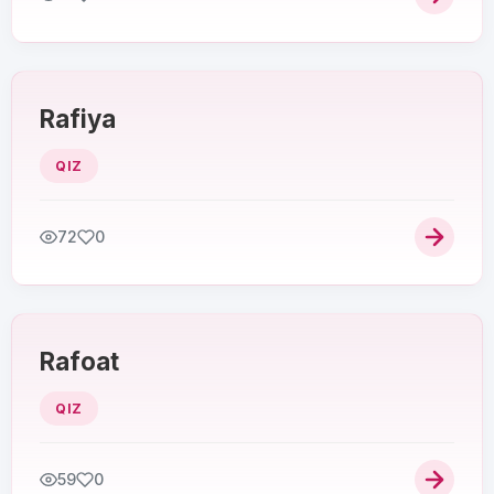
Rafiya
QIZ
72
0
Rafoat
QIZ
59
0