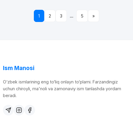
...
1
2
3
5
»
Ism Manosi
O‘zbek ismlarining eng to‘liq onlayn to‘plami. Farzandingiz
uchun chiroyli, ma'noli va zamonaviy ism tanlashda yordam
beradi.