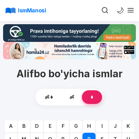
🌙
IsmManosi
Alifbo bo'yicha ismlar
👶👧
👶
👧
A
B
D
E
F
G
H
I
J
K