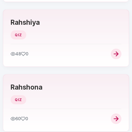
Rahshiya
QIZ
48
0
Rahshona
QIZ
60
0