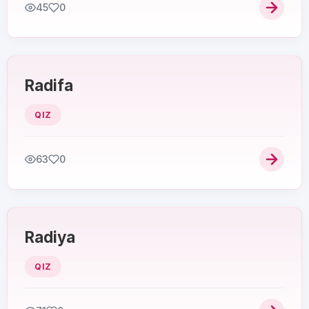
45
0
Radifa
QIZ
63
0
Radiya
QIZ