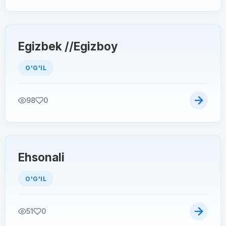
Egizbek //Egizboy
O'G'IL
98
0
Ehsonali
O'G'IL
51
0