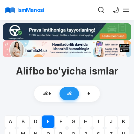
🌙
IsmManosi
Alifbo bo'yicha ismlar
👶👧
👶
👧
A
B
D
E
F
G
H
I
J
K