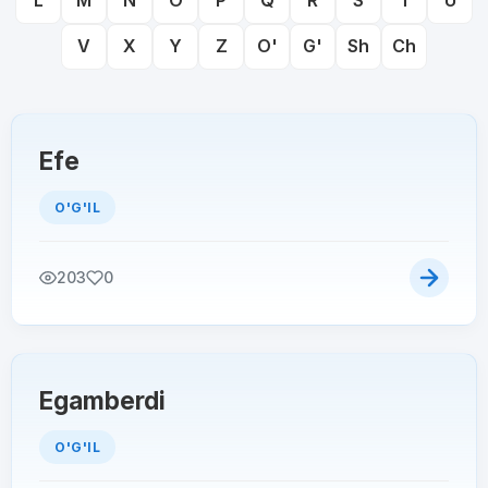
L
M
N
O
P
Q
R
S
T
U
V
X
Y
Z
O'
G'
Sh
Ch
Efe
O'G'IL
203
0
Egamberdi
O'G'IL