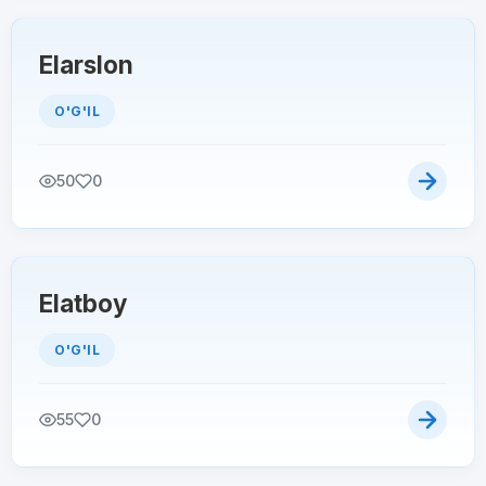
Elarslon
O'G'IL
50
0
Elatboy
O'G'IL
55
0