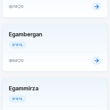
74
0
Egambergan
O'G'IL
54
0
Egammirza
O'G'IL