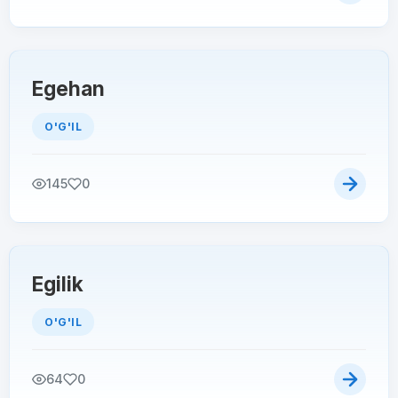
Egehan
O'G'IL
145
0
Egilik
O'G'IL
64
0