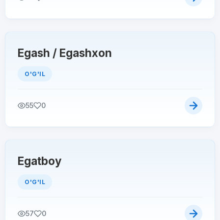
Egash / Egashxon
O'G'IL
55
0
Egatboy
O'G'IL
57
0