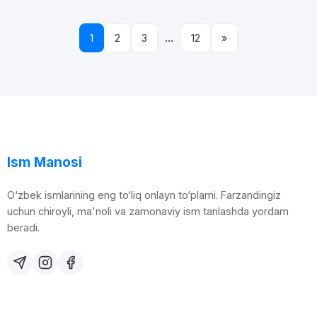
...
1
2
3
12
»
Ism Manosi
O‘zbek ismlarining eng to‘liq onlayn to‘plami. Farzandingiz
uchun chiroyli, ma'noli va zamonaviy ism tanlashda yordam
beradi.