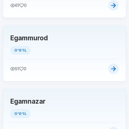
61
0
Egammurod
O'G'IL
51
0
Egamnazar
O'G'IL