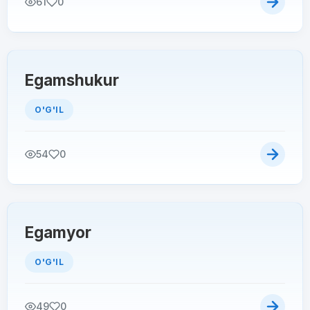
61
0
Egamshukur
O'G'IL
54
0
Egamyor
O'G'IL
49
0