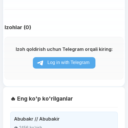
Izohlar (0)
Izoh qoldirish uchun Telegram orqali kiring:
🔥 Eng ko'p ko'rilganlar
Abubakr // Abubakir
👁 2456 ko'rish