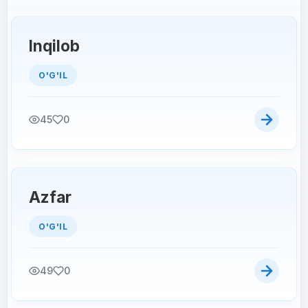
Inqilob
O'G'IL
45
0
Azfar
O'G'IL
49
0