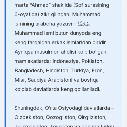
marta “Ahmad” shaklida (Sof surasining
6-oyatida) zikr qilingan. Muhammad
ismining arabcha yozuvi – مُحَمَّدٌ.
Muhammad ismi butun dunyoda eng
keng tarqalgan erkak ismlaridan biridir.
Ayniqsa musulmon aholisi ko‘p bo‘lgan
mamlakatlarda: Indoneziya, Pokiston,
Bangladesh, Hindiston, Turkiya, Eron,
Misr, Saudiya Arabistoni va boshqa
ko‘plab davlatlarda keng qo‘llaniladi.
Shuningdek, O‘rta Osiyodagi davlatlarda –
O‘zbekiston, Qozog‘iston, Qirg‘iziston,
Turkmaniston, Tojikiston va boshqa turkiy