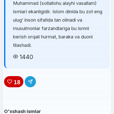
Muhammad (sollallohu alayhi vasallam)
ismlari ekanligidir. Islom dinida bu zot eng
ulug‘ inson sifatida tan olinadi va
musulmonlar farzandlariga bu ismni
berish orqali hurmat, baraka va duoni
tilashadi.
1440
18
O'xshash ismlar