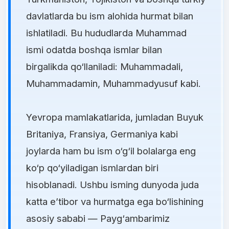
davlatlarda bu ism alohida hurmat bilan
ishlatiladi. Bu hududlarda Muhammad
ismi odatda boshqa ismlar bilan
birgalikda qo‘llaniladi: Muhammadali,
Muhammadamin, Muhammadyusuf kabi.
Yevropa mamlakatlarida, jumladan Buyuk
Britaniya, Fransiya, Germaniya kabi
joylarda ham bu ism o‘g‘il bolalarga eng
ko‘p qo‘yiladigan ismlardan biri
hisoblanadi. Ushbu isming dunyoda juda
katta e’tibor va hurmatga ega bo‘lishining
asosiy sababi — Payg‘ambarimiz