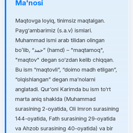
Ma'nosi
Maqtovga loyiq, tinimsiz maqtalgan.
Payg‘ambarimiz (s.a.v) ismlari.
Muhammad ismi arab tilidan olingan
boʻlib, “حمد” (hamd) – "maqtamoq",
"maqtov" degan so‘zdan kelib chiqqan.
Bu ism “maqtovli”, “doimo madh etilgan”,
“olqishlangan” degan ma’nolarni
anglatadi. Qur’oni Karimda bu ism to‘rt
marta aniq shaklda (Muhammad
surasining 2-oyatida, Oli Imron surasining
144-oyatida, Fath surasining 29-oyatida
va Ahzob surasining 40-oyatida) va bir