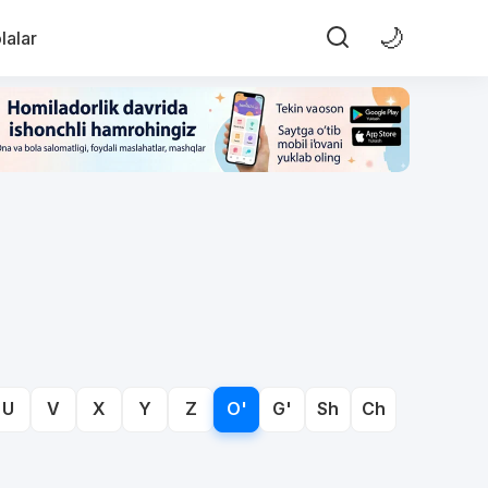
🌙
lalar
U
V
X
Y
Z
O'
G'
Sh
Ch