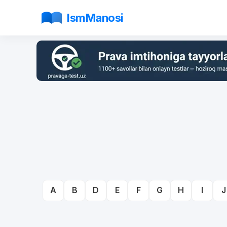
IsmManosi
A
B
D
E
F
G
H
I
J