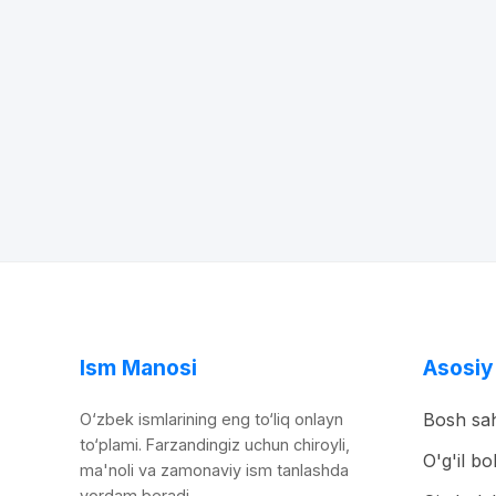
Ism Manosi
Asosiy
Bosh sah
O‘zbek ismlarining eng to‘liq onlayn
to‘plami. Farzandingiz uchun chiroyli,
O'g'il bo
ma'noli va zamonaviy ism tanlashda
yordam beradi.