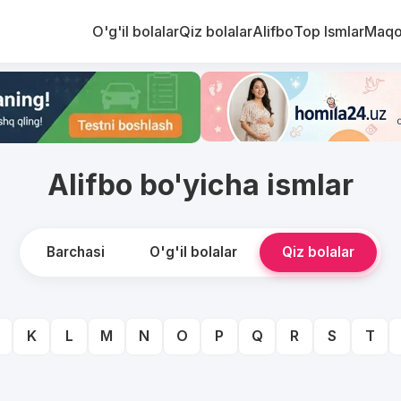
O'g'il bolalar
Qiz bolalar
Alifbo
Top Ismlar
Maqo
Alifbo bo'yicha ismlar
Barchasi
O'g'il bolalar
Qiz bolalar
K
L
M
N
O
P
Q
R
S
T