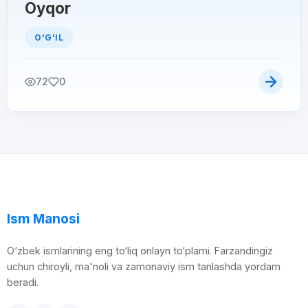
Oyqor
O'G'IL
72
0
Ism Manosi
O‘zbek ismlarining eng to‘liq onlayn to‘plami. Farzandingiz
uchun chiroyli, ma'noli va zamonaviy ism tanlashda yordam
beradi.