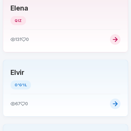
Elena
QIZ
131
0
Elvir
O'G'IL
67
0