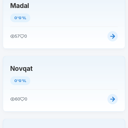
Madal
O'G'IL
57
0
Novqat
O'G'IL
60
0