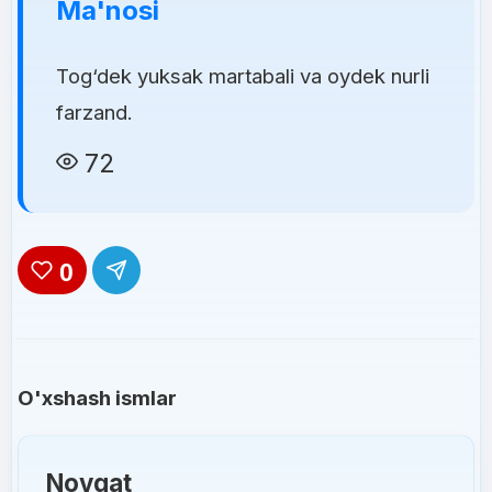
Ma'nosi
Tog‘dek yuksak martabali va oydek nurli
farzand.
72
0
O'xshash ismlar
Novqat