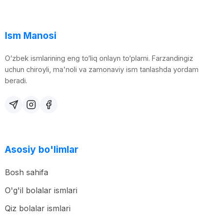
Ism Manosi
O‘zbek ismlarining eng to‘liq onlayn to‘plami. Farzandingiz
uchun chiroyli, ma'noli va zamonaviy ism tanlashda yordam
beradi.
Asosiy bo'limlar
Bosh sahifa
O'g'il bolalar ismlari
Qiz bolalar ismlari