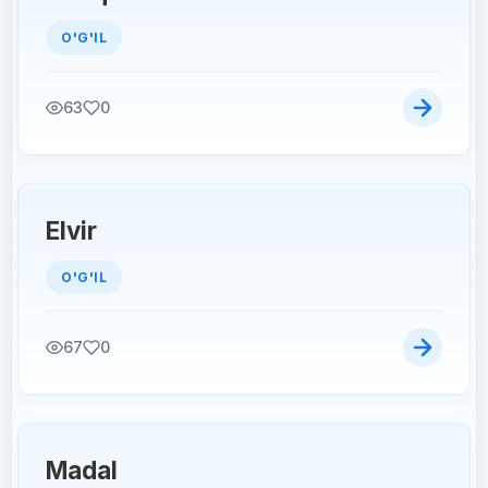
O'G'IL
63
0
Elvir
O'G'IL
67
0
Madal