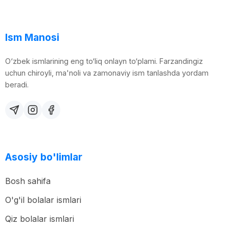
Ism Manosi
O‘zbek ismlarining eng to‘liq onlayn to‘plami. Farzandingiz
uchun chiroyli, ma'noli va zamonaviy ism tanlashda yordam
beradi.
Asosiy bo'limlar
Bosh sahifa
O'g'il bolalar ismlari
Qiz bolalar ismlari