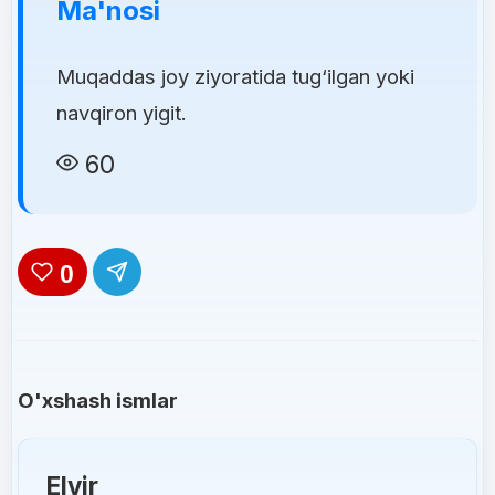
Ma'nosi
Muqaddas joy ziyoratida tug‘ilgan yoki
navqiron yigit.
60
0
O'xshash ismlar
Elvir