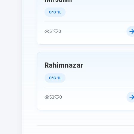
O'G'IL
51
0
Rahimnazar
O'G'IL
53
0