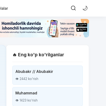
🌙
lalar
🔥 Eng ko'p ko'rilganlar
Abubakr // Abubakir
👁 2442 ko'rish
Muhammad
👁 1423 ko'rish