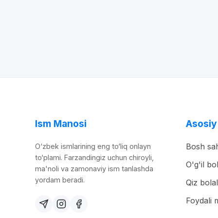
Ism Manosi
Asosiy
Bosh sah
O‘zbek ismlarining eng to‘liq onlayn
to‘plami. Farzandingiz uchun chiroyli,
O'g'il bo
ma'noli va zamonaviy ism tanlashda
yordam beradi.
Qiz bolal
Foydali 