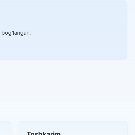
n bog‘langan.
Toshkarim