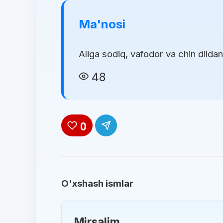
Ma'nosi
Aliga sodiq, vafodor va chin dilda
48
0
O'xshash ismlar
Mirsalim