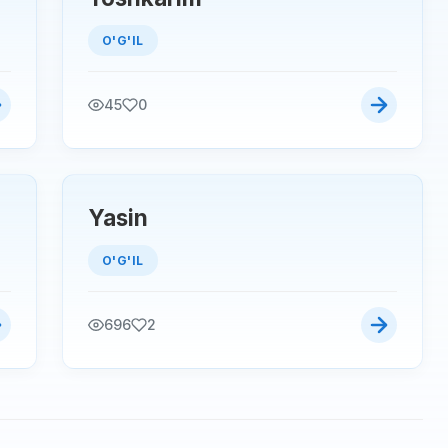
O'G'IL
45
0
Yasin
O'G'IL
696
2