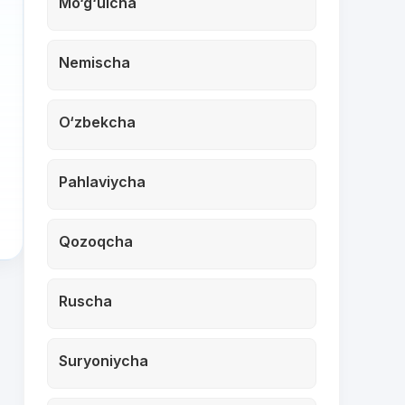
Mo‘g‘ulcha
Nemischa
O‘zbekcha
Pahlaviycha
Qozoqcha
Ruscha
Suryoniycha