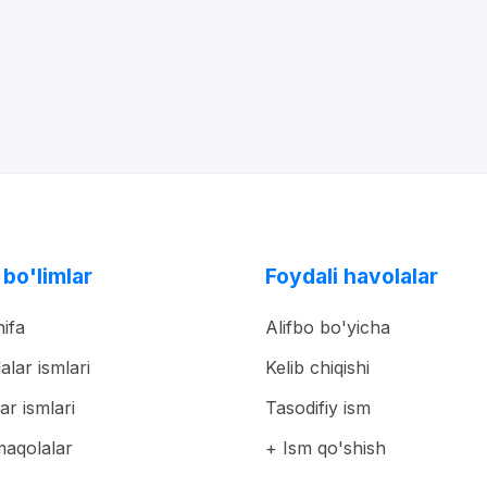
 bo'limlar
Foydali havolalar
ifa
Alifbo bo'yicha
lalar ismlari
Kelib chiqishi
ar ismlari
Tasodifiy ism
maqolalar
+ Ism qo'shish