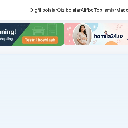
O'g'il bolalar
Qiz bolalar
Alifbo
Top Ismlar
Maqo