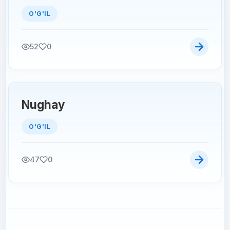
O'G'IL
52
0
Nughay
O'G'IL
47
0