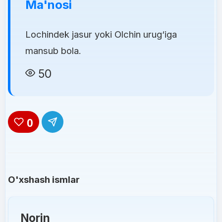
Ma'nosi
Lochindek jasur yoki Olchin urug‘iga
mansub bola.
50
0
O'xshash ismlar
Norin