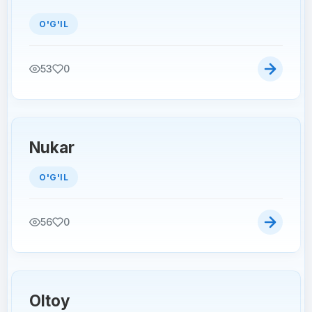
O'G'IL
53
0
Nukar
O'G'IL
56
0
Oltoy