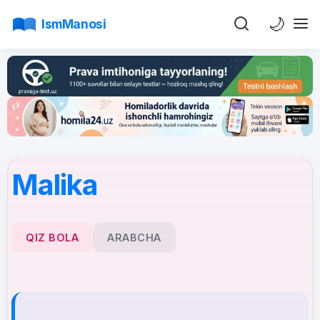
🌙
IsmManosi
Malika
QIZ BOLA
ARABCHA