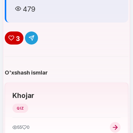
479
3
O'xshash ismlar
Khojar
QIZ
55
0