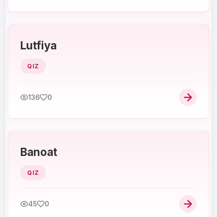
Lutfiya
QIZ
136
0
Banoat
QIZ
45
0