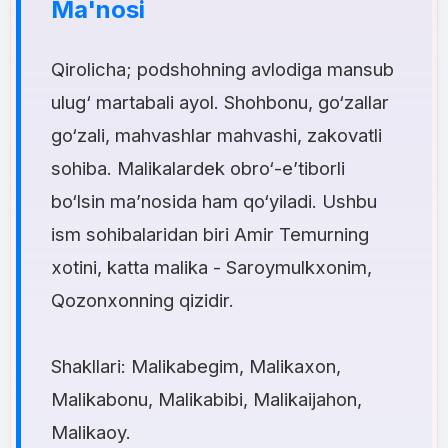
Ma'nosi
Qirolicha; podshohning avlodiga mansub
ulug‘ martabali ayol. Shohbonu, go‘zallar
go‘zali, mahvashlar mahvashi, zakovatli
sohiba. Malikalardek obro‘-e’tiborli
bo‘lsin ma’nosida ham qo‘yiladi. Ushbu
ism sohibalaridan biri Amir Temurning
xotini, katta malika - Saroymulkxonim,
Qozonxonning qizidir.
Shakllari: Malikabegim, Malikaxon,
Malikabonu, Malikabibi, Malikaijahon,
Malikaoy.