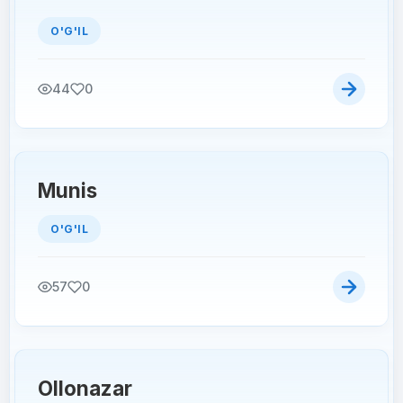
O'G'IL
44
0
Munis
O'G'IL
57
0
Ollonazar