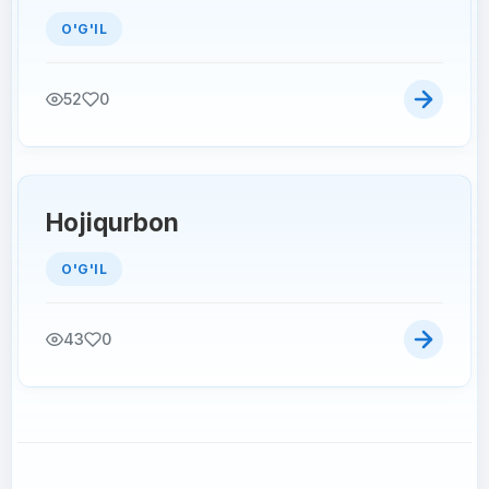
O'G'IL
52
0
Hojiqurbon
O'G'IL
43
0