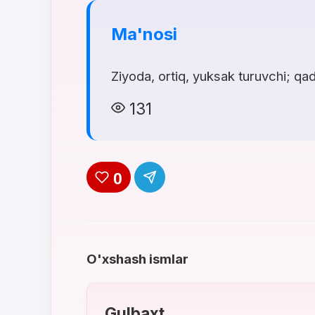
Ma'nosi
Ziyoda, ortiq, yuksak turuvchi; qadr
131
0
O'xshash ismlar
Gulbaxt