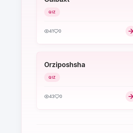
QIZ
41
0
Orziposhsha
QIZ
43
0