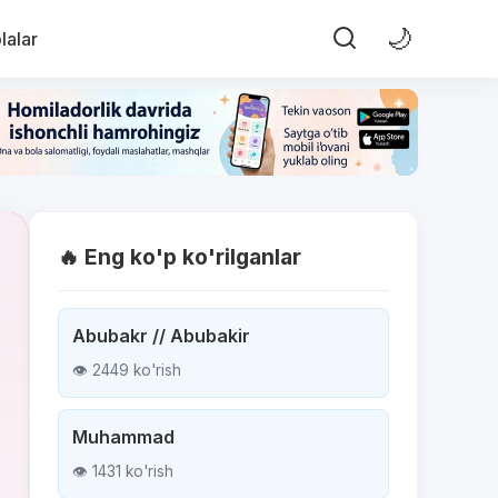
🌙
lalar
🔥 Eng ko'p ko'rilganlar
Abubakr // Abubakir
👁 2449 ko'rish
Muhammad
👁 1431 ko'rish