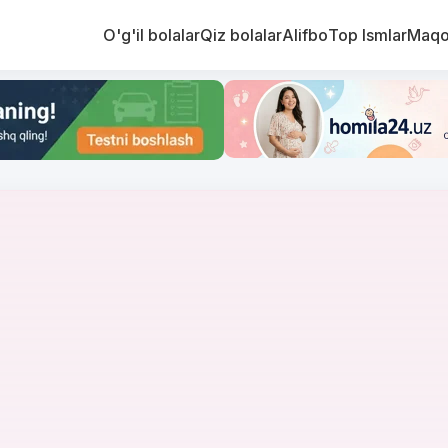
O'g'il bolalar
Qiz bolalar
Alifbo
Top Ismlar
Maqo