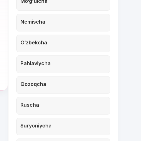
Mo‘g‘ulcha
Nemischa
O‘zbekcha
Pahlaviycha
Qozoqcha
Ruscha
Suryoniycha