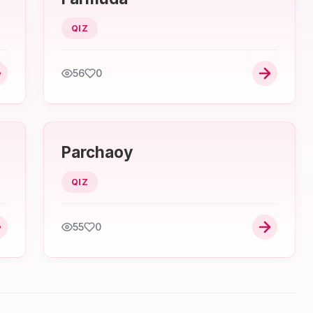
QIZ
56
0
Parchaoy
QIZ
55
0