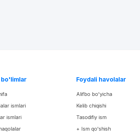
 bo'limlar
Foydali havolalar
ifa
Alifbo bo'yicha
lalar ismlari
Kelib chiqishi
ar ismlari
Tasodifiy ism
maqolalar
+ Ism qo'shish