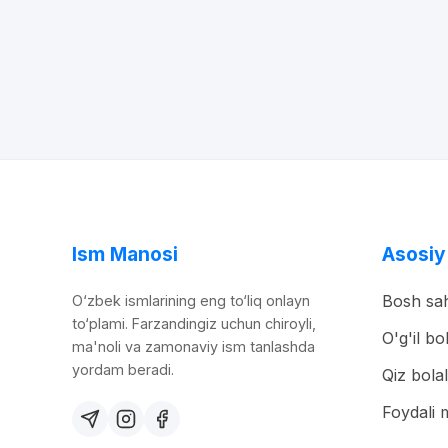
Ism Manosi
Asosiy
Bosh sah
O‘zbek ismlarining eng to‘liq onlayn
to‘plami. Farzandingiz uchun chiroyli,
O'g'il bo
ma'noli va zamonaviy ism tanlashda
yordam beradi.
Qiz bolal
Foydali 