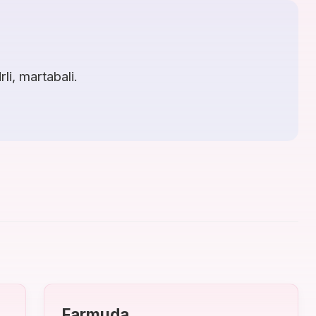
li, martabali.
Farmuda