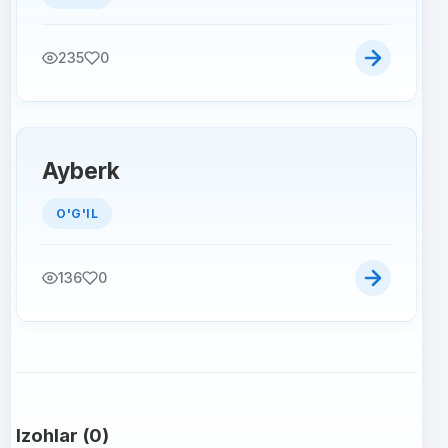
235
0
Ayberk
O'G'IL
136
0
Izohlar (0)