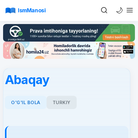
🌙
IsmManosi
Abaqay
O'G'IL BOLA
TURKIY