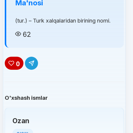
Ma'nosi
(tur.) – Turk xalqalaridan birining nomi.
62
0
O'xshash ismlar
Ozan