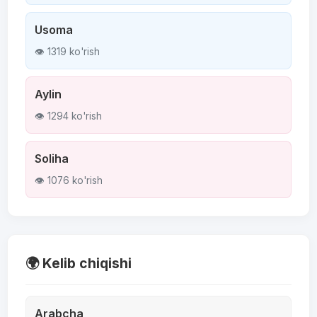
Usoma
👁 1319 ko'rish
Aylin
👁 1294 ko'rish
Soliha
👁 1076 ko'rish
🌍 Kelib chiqishi
Arabcha