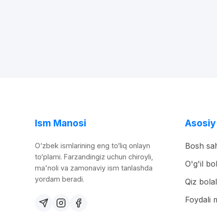
Ism Manosi
Asosiy
Bosh sah
O‘zbek ismlarining eng to‘liq onlayn
to‘plami. Farzandingiz uchun chiroyli,
O'g'il bo
ma'noli va zamonaviy ism tanlashda
yordam beradi.
Qiz bolal
Foydali 