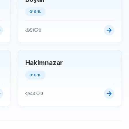
O'G'IL
51
0
Hakimnazar
O'G'IL
44
0