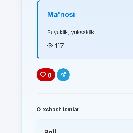
Ma'nosi
Buyuklik, yuksaklik.
117
0
O'xshash ismlar
Roji