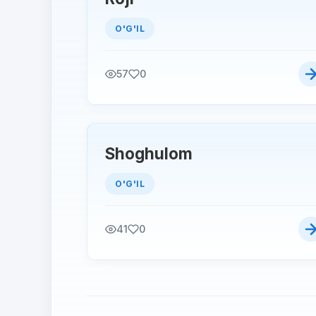
O'G'IL
57
0
Shoghulom
O'G'IL
41
0