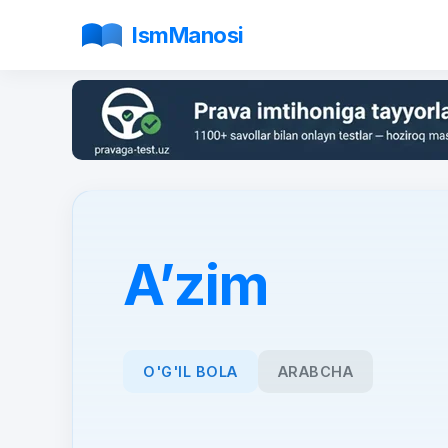
IsmManosi
A’zim
O'G'IL BOLA
ARABCHA