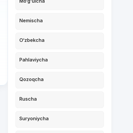
Mo‘g‘ulcha
Nemischa
O‘zbekcha
Pahlaviycha
Qozoqcha
Ruscha
Suryoniycha