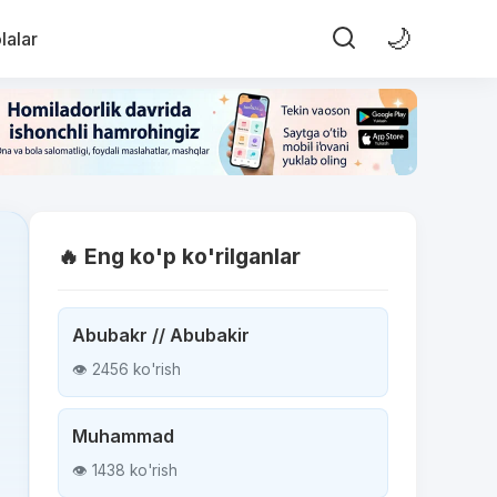
🌙
lalar
🔥 Eng ko'p ko'rilganlar
Abubakr // Abubakir
👁 2456 ko'rish
Muhammad
👁 1438 ko'rish