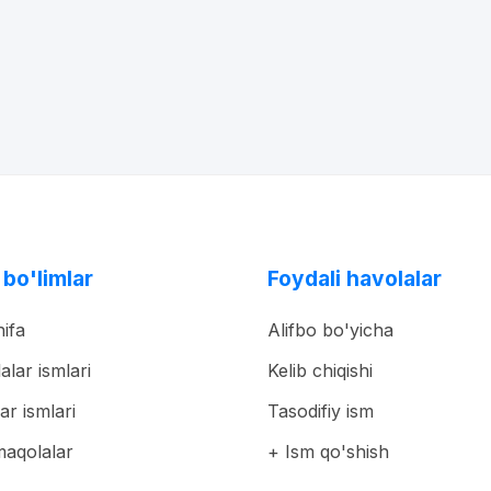
 bo'limlar
Foydali havolalar
ifa
Alifbo bo'yicha
lalar ismlari
Kelib chiqishi
ar ismlari
Tasodifiy ism
maqolalar
+ Ism qo'shish