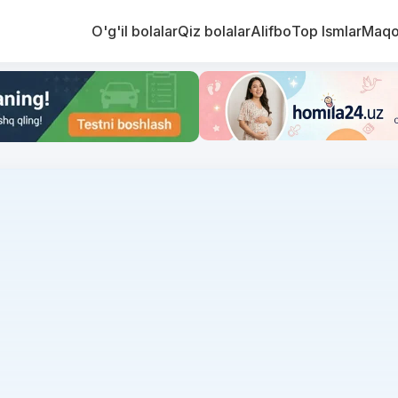
O'g'il bolalar
Qiz bolalar
Alifbo
Top Ismlar
Maqo