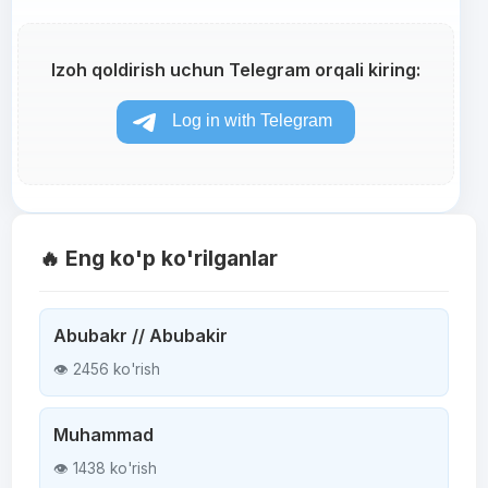
Izoh qoldirish uchun Telegram orqali kiring:
🔥 Eng ko'p ko'rilganlar
Abubakr // Abubakir
👁 2456 ko'rish
Muhammad
👁 1438 ko'rish