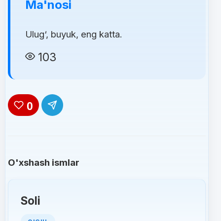
Ma'nosi
Ulug‘, buyuk, eng katta.
103
0
O'xshash ismlar
Soli