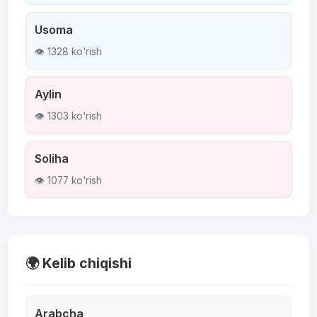
Usoma
👁 1328 ko'rish
Aylin
👁 1303 ko'rish
Soliha
👁 1077 ko'rish
🌍 Kelib chiqishi
Arabcha