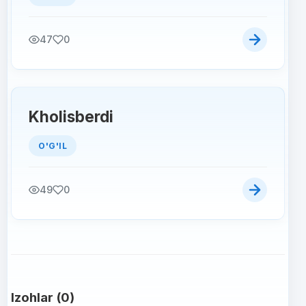
47
0
Kholisberdi
O'G'IL
49
0
Izohlar (0)