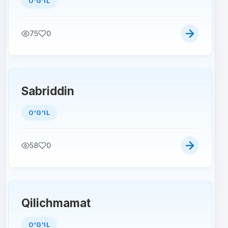
O'G'IL
75
0
Sabriddin
O'G'IL
58
0
Qilichmamat
O'G'IL